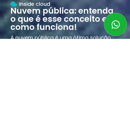
Inside cloud
Nuvem pública: entenda
o que é esse conceito e
como funciona!
A nuvem pública é uma ótima solução
para quem está realizando a migração
para a computação na nuvem.
s
A transformação digital tem mudado
consideravelmente a rotina das organizações,
demandando necessidade de adequação para os
novos tempos do setor de TI. Aqueles que ainda não
trabalham, por exemplo, com cloud computing, estão
ficando para trás e sendo engolidos pelos
concorrentes.