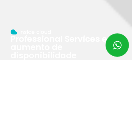
Inside cloud
Professional Services e
aumento de
disponibilidade
LIVENCASA.COM
Conheça o case da LIVEN
s
Viva sua casa
A Liven é o seu lugar para encontrar produtos de
acabamento. Nós acreditamos que a casa foi feita
para ser vivida: ela não é apenas um endereço, um